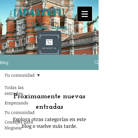
[ApatzYtI]
Hacker Space
Blog
Tu Comunidad
Tu comunidad
Digital
Todas las
entradas
Home
Próximamente nuevas
Empezando
entradas
Foro
Tu comunidad
Explora otras categorías en este
Consejos para
blog o vuelve más tarde.
Chat IRC
bloguear